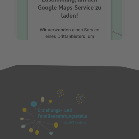
Google Maps-Service zu
laden!
Wir verwenden einen Service
eines Drittanbieters, um
Karteninhalte einzubetten. Dieser
Service kann Daten zu Ihren
Aktivitäten sammeln. Bitte lesen
Sie die Details durch und
stimmen Sie der Nutzung des
Service zu, um diese Karte
anzuzeigen.
Mehr Informationen
Akzeptieren
powered by
Usercentrics
Consent Management Platform
&
eRecht24