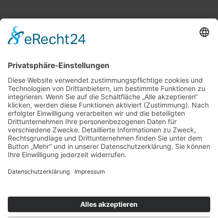
Haupstelle Herdecke
Bachplatz 3
(Zugang über „Neue Bachstraße 3“)
58313 Herdecke
02330 9161708
Rechtliches
Impressum
Datenschutzerklärung