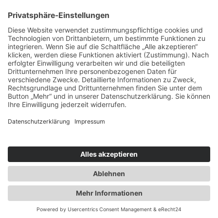
Haupstelle Herdecke
Bachplatz 3
(Zugang über „Neue Bachstraße 3“)
58313 Herdecke
02330 9161708
Rechtliches
Impressum
Datenschutzerklärung
Barrierefreiheitserklärung
DE