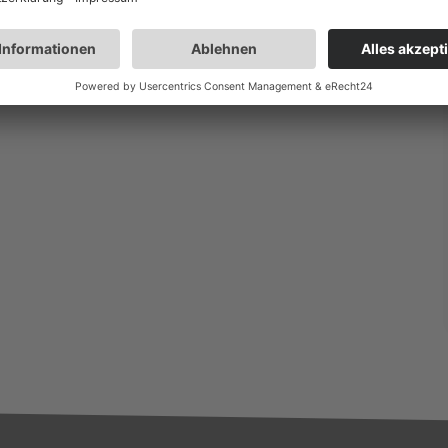
cke e.V. seit über 35 Jahren die Beratungsstelle. Der
Herdecke. Weitere Informationen unter
www.gvs-