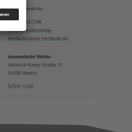
3“)
58313 Herdecke
02330 9161708
erziehungsberatung-
herdecke@gvs-herdecke.de
Aussenstelle Wetter
Heinrich-Kamp-Straße 11
58300 Wetter
02335 1230