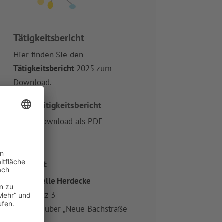
Tätigkeitsbericht
Hier finden Sie den
Tätigkeitsbericht
2025 zum
Download.

Tätigkeitsbericht
Download als PDF
Kontakt
Hauptstelle Herdecke
Bachplatz 3
(Zugang über „Neue Bachstraße