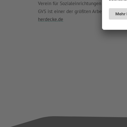
Verein für Sozialeinrichtungen (GVS) Herde
GVS ist einer der größten Arbeitgeber in 
herdecke.de