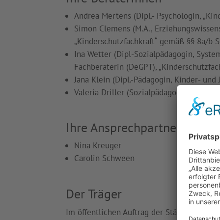
Andrea Mertens (Dipl.- Psychologin, „Kin
Simon Clemens (M.A., Erziehungswissensc
„Kinderschutzfachkraft“ gemäß §§ 8a/b S
Ina Wetter (Dipl-Sozialpädagogin, Syste
Fachberaterin (DeGPT), „Kinderschutzfac
Jana Klein (Dipl.-Pädagogin, Kinder- und
Valeria Driller (Sozialpädagogin, Systemi
Ihre AnsprechpartnerInnen i
Nina Kreuger
Carolin Schween
Der Träger
Im öffentlichen Auftrag der Städte Herde